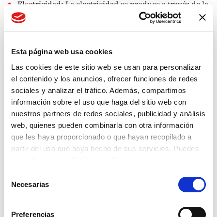
Electricidad:
La
electricidad
se produce a través de la
diferencia de potencial eléctrico entre dos puntos
determinados, cuando estos entran en contacto a
través de un transmisor eléctrico. Este contacto
provoca corrientes eléctricas que transportan
Esta página web usa cookies
energía. Generalmente, la
energía eléctrica
que
Las cookies de este sitio web se usan para personalizar
consumimos en la vida cotidiana proviene de una red
el contenido y los anuncios, ofrecer funciones de redes
eléctrica y se transforma en energía lumínica,
sociales y analizar el tráfico. Además, compartimos
mecánica o térmica. Es, por tanto, una energía
información sobre el uso que haga del sitio web con
multifuncional.
nuestros partners de redes sociales, publicidad y análisis
web, quienes pueden combinarla con otra información
Gas
: Procede de la materia orgánica depositada en los
que les haya proporcionado o que hayan recopilado a
estratos rocosos del subsuelo. Con los años, esta
partir del uso que haya hecho de sus servicios. Puedes
materia alcanza una forma gaseosa y se convierte en
consultar nuestra
Política de Privacidad
una
fuente de energía.
En la actualidad, es uno de los
Selección
combustibles más importantes del mercado. Se
Necesarias
de
comercializan varios tipos de gases:
gas natural
,
gas
consentimiento
propano
,
gas natural licuado
(GNL)
,
autogas
,
biogás…
Preferencias