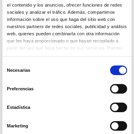
el contenido y los anuncios, ofrecer funciones de redes
sociales y analizar el tráfico. Además, compartimos
información sobre el uso que haga del sitio web con
nuestros partners de redes sociales, publicidad y análisis
web, quienes pueden combinarla con otra información
que les haya proporcionado o que hayan recopilado a
partir del uso que haya hecho de sus servicios. Puedes
consultar nuestra
Política de Privacidad
Selección
Cómo revisar una instalación de GLP de forma
Necesarias
de
segura: qué puede hacer el cliente y cuándo
consentimiento
llamar a un técnico
Anna Rovira
Preferencias
Estadística
Marketing