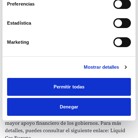
Preferencias
En Sudamérica y Asia, el acceso a energía más limpia es
un problema de salud. Los estilos de vida pueden
mejorar enormemente eligiendo energía más limpia
Estadística
para hogares y empresas. Hoy, SHV Energy participa
activamente en el área de las fuentes de energía
renovables descentralizadas, como la biomasa y la
Marketing
tecnología solar, pero creemos que los combustibles
gaseosos con menor contenido de carbono, como el GLP
y el GNL, todavía tienen un papel importante que
Mostrar detalles
desempeñar, tanto ahora como en el futuro cercano.
Las personas y las empresas pueden reducir la
Permitir todas
contaminación al cambiar los combustibles altamente
contaminantes que consumen mucho carbono, como el
Denegar
petróleo, a estas formas de energía. Tienen un menor
impacto ambiental, están disponibles y no necesitan
mayor apoyo financiero de los gobiernos. Para más
detalles, puedes consultar el siguiente enlace:
Liquid
Gas Europe