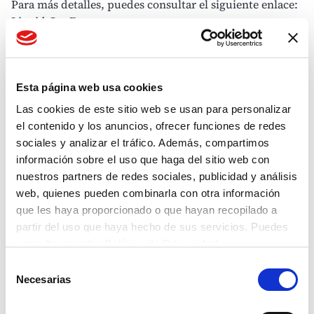
Para más detalles, puedes consultar el siguiente enlace:
Liquid Gas Europe
A lo largo de su historia, las demandas de los clientes y
la sociedad han definido el enfoque energético
adoptado por SHV Energy, en lugar de enfocarse en un
Esta página web usa cookies
combustible específico.
Las cookies de este sitio web se usan para personalizar
el contenido y los anuncios, ofrecer funciones de redes
SHV Energy hoy
sociales y analizar el tráfico. Además, compartimos
información sobre el uso que haga del sitio web con
Sobre la base de este patrimonio, SHV Energy sigue de
nuestros partners de redes sociales, publicidad y análisis
cerca los numerosos debates medioambientales y
web, quienes pueden combinarla con otra información
sociales sobre las futuras políticas y opciones
que les haya proporcionado o que hayan recopilado a
energéticas. En Europa, la atención se centra en
partir del uso que haya hecho de sus servicios. Puedes
soluciones de baja emisión de carbono. El futuro de la
consultar nuestra
Política de Privacidad
energía rural es un área clave para la acción y estamos
Selección
ayudando a nuestros clientes en dichas zonas a realizar
Necesarias
de
el cambio.
consentimiento