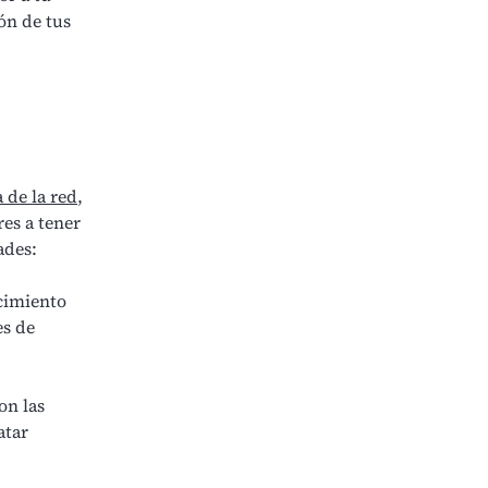
ón de tus
 de la red
,
res a tener
ades:
ecimiento
es de
on las
atar