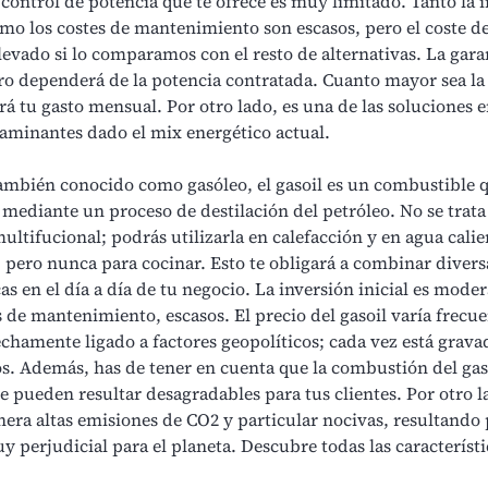
control de potencia que te ofrece es muy limitado. Tanto la 
omo los costes de mantenimiento son escasos, pero el coste de
evado si lo comparamos con el resto de alternativas. La gara
ro dependerá de la potencia contratada. Cuanto mayor sea la
á tu gasto mensual. Por otro lado, es una de las soluciones 
aminantes dado el mix energético actual.
ambién conocido como gasóleo, el gasoil es un combustible 
mediante un proceso de destilación del petróleo. No se trata
ultifucional; podrás utilizarla en calefacción y en agua calie
, pero nunca para cocinar. Esto te obligará a combinar divers
as en el día a día de tu negocio. La inversión inicial es moder
s de mantenimiento, escasos. El precio del gasoil varía frec
echamente ligado a factores geopolíticos; cada vez está grav
s. Además, has de tener en cuenta que la combustión del gas
e pueden resultar desagradables para tus clientes. Por otro l
nera altas emisiones de CO2 y particular nocivas, resultando
uy perjudicial para el planeta. Descubre
todas las característi