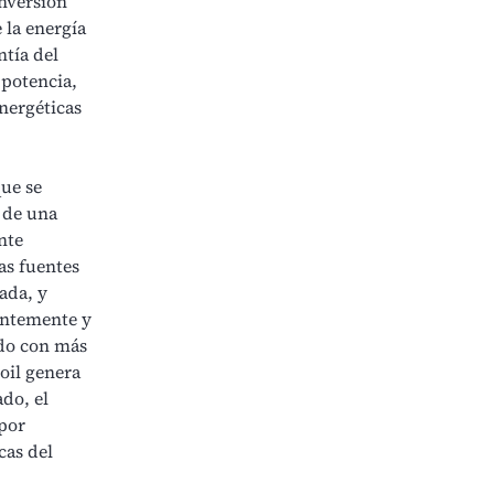
inversión
 la energía
ntía del
 potencia,
energéticas
que se
 de una
nte
as fuentes
ada, y
uentemente y
ado con más
oil genera
ado, el
 por
cas del