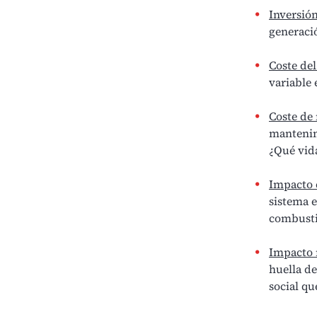
Inversión
generació
Coste de
variable 
Coste de
mantenimi
¿Qué vida
Impacto e
sistema e
combustió
Impacto 
huella de
social qu