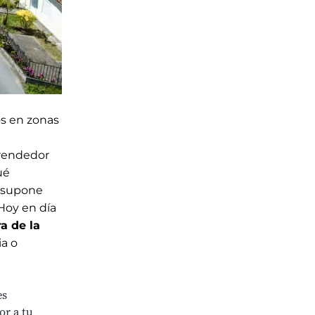
s en zonas
prendedor
ué
o supone
Hoy en día
a de la
ia o
es
or a tu