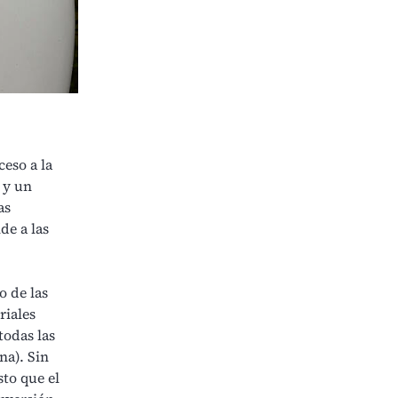
eso a la
 y un
as
de a las
o de las
riales
todas las
na). Sin
sto que el