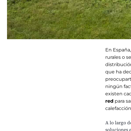
En España,
rurales o s
distribució
que ha dec
preocupart
ningún fact
existen ca
red
para sa
calefacción
A lo largo d
soluciones e