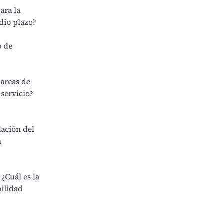
ara la
dio plazo?
o de
tareas de
 servicio?
lación del
a
¿Cuál es la
bilidad