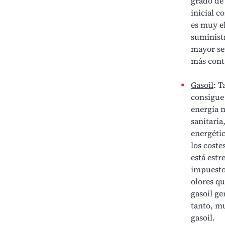
grado de 
inicial c
es muy el
suminist
mayor ser
más cont
Gasoil
: T
consigue 
energía m
sanitaria
energétic
los coste
está estr
impuesto
olores qu
gasoil ge
tanto, m
gasoil
.