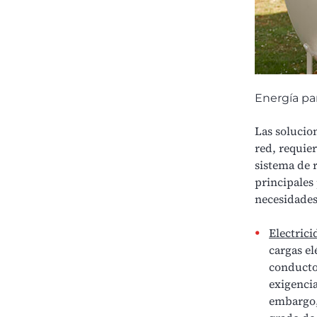
Energía pa
Las solucio
red, requie
sistema de 
principales
necesidades
Electrici
cargas el
conductor
exigencia
embargo, 