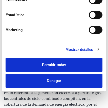
Estadística
Marketing
Gas para la generación eléctrica en la planificación
energética
Mostrar detalles
La
planificación energética
es un instrumento de la
Administración que pretende servir de ayuda para
encauzar, racionalizar y facilitar la aplicación de la
Permitir todas
política energética. Su fin primario es garantizar
el suministro energético en todo el territorio nacional,
en condiciones de competitividad y
sostenibilidad
.
Denegar
En lo referente a la generación eléctrica a partir de gas,
las centrales de ciclo combinado compiten, en la
cobertura de la demanda de energía eléctrica, por el