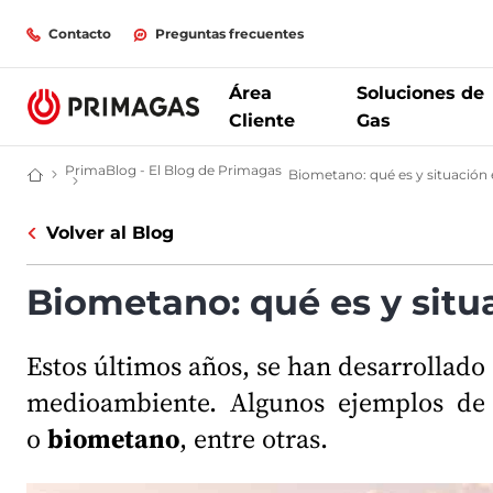
Contacto
Preguntas frecuentes
Área
Soluciones de
Cliente
Gas
PrimaBlog - El Blog de Primagas
Biometano: qué es y situación
Empresa de gas | Distribuidora de Propano, Biopropano y GNL | Prim
PrimaBlog - El Blog de Primagas
Volver al Blog
Biometano: qué es y situ
Estos últimos años, se han desarrollado
medioambiente. Algunos ejemplos de e
o
biometano
, entre otras.