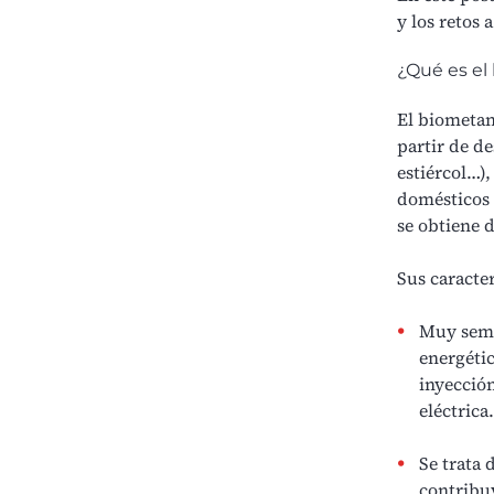
y los retos 
¿Qué es el
El biometan
partir de d
estiércol…),
domésticos 
se obtiene 
Sus caracter
Muy seme
energétic
inyección
eléctrica.
Se trata 
contribuy