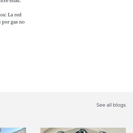
tre ellas.
os: La red
s por gas no
See all blogs