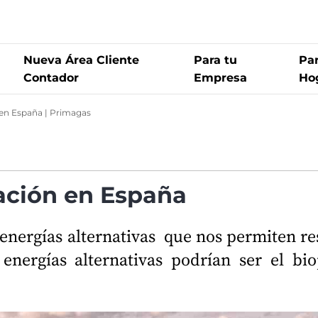
Nueva Área Cliente
Para tu
Par
Contador
Empresa
Ho
 en España | Primagas
Biometano: qué es y situación en España | Primagas
agas
ación en España
 energías alternativas que nos permiten re
nergías alternativas podrían ser el bi