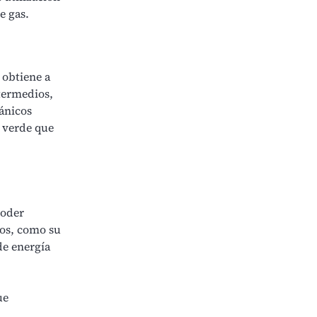
e gas.
 obtiene a
ntermedios,
gánicos
a verde que
poder
sos, como su
e energía
ue