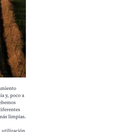
tamiento
ía y, poco a
 debemos
diferentes
más limpias
.
 utilización