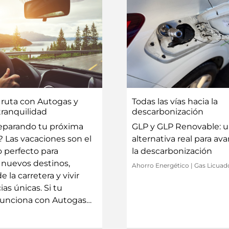
 ruta con Autogas y
Todas las vías hacia la
tranquilidad
descarbonización
eparando tu próxima
GLP y GLP Renovable: 
 Las vacaciones son el
alternativa real para av
perfecto para
la descarbonización
 nuevos destinos,
Ahorro Energético
|
Gas Licuad
e la carretera y vivir
as únicas. Si tu
funciona con Autogas…