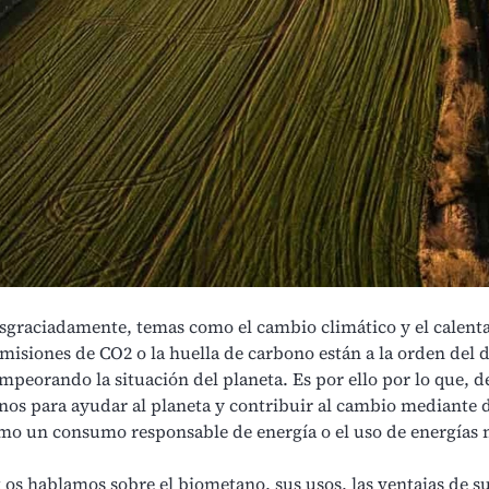
esgraciadamente, temas como el
cambio climático y el calen
misiones de CO2
o la huella de carbono están a la orden del d
empeorando la situación del planeta. Es por ello por lo que,
nos para ayudar al planeta y contribuir al cambio mediante 
omo un
consumo responsable de energía
o el uso de
energías 
 os hablamos sobre el biometano, sus usos, las ventajas de su