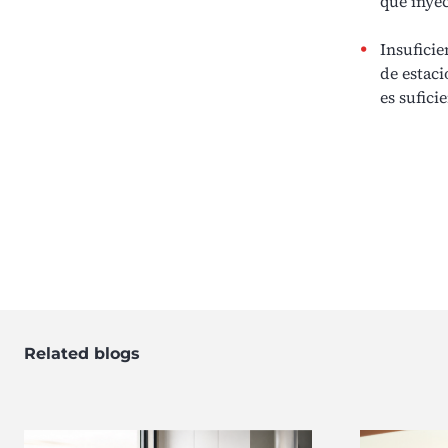
que inyec
Insufici
de estaci
es sufici
Related blogs