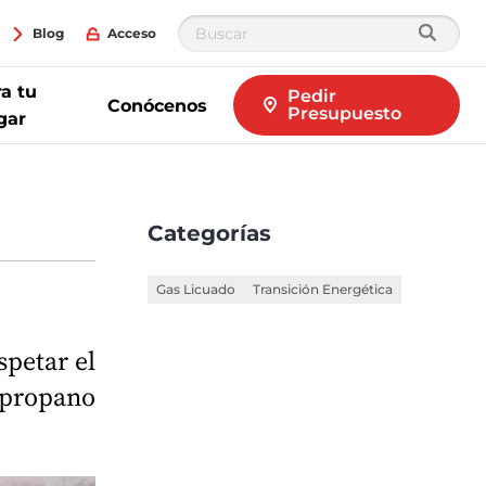
Blog
Acceso
a tu
Pedir
Conócenos
Presupuesto
gar
Categorías
Gas Licuado
Transición Energética
spetar el
opropano