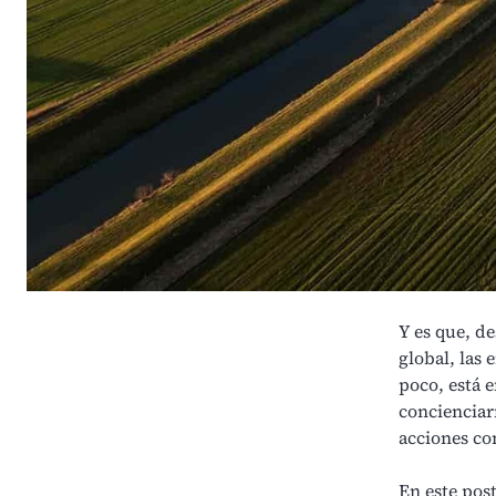
Y es que, d
global
, las
e
poco, está 
concienciar
acciones c
En este post