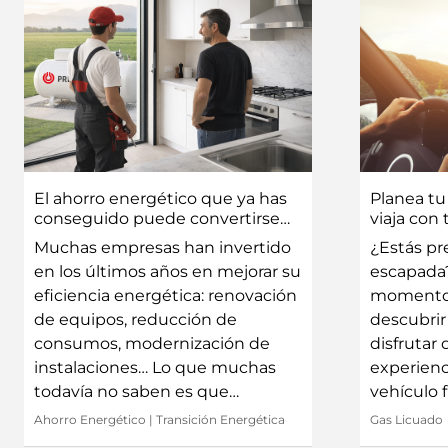
El ahorro energético que ya has
Planea tu
conseguido puede convertirse
viaja con 
en ingresos para tu empresa.
Muchas empresas han invertido
¿Estás pr
en los últimos años en mejorar su
escapada?
eficiencia energética: renovación
momento 
de equipos, reducción de
descubrir
consumos, modernización de
disfrutar d
instalaciones… Lo que muchas
experienci
todavía no saben es que…
vehículo 
Ahorro Energético
|
Transición Energética
Gas Licuado