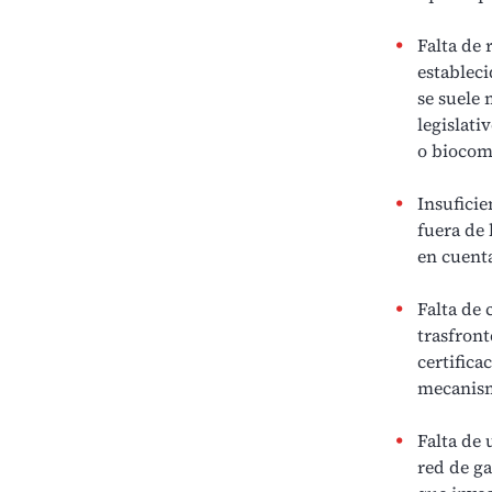
Falta de
estableci
se suele
legislati
o
biocom
Insuficie
fuera de 
en cuenta
Falta de 
trasfront
certifica
mecanism
Falta de 
red de ga