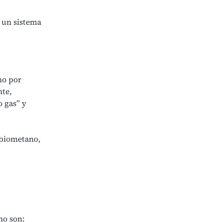
 un sistema
mo por
nte,
 gas” y
 biometano,
no son: