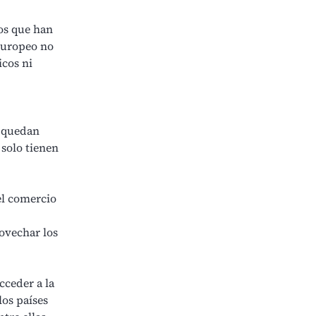
os que han
 europeo no
cos ni
e quedan
 solo tienen
el comercio
rovechar los
cceder a la
los países