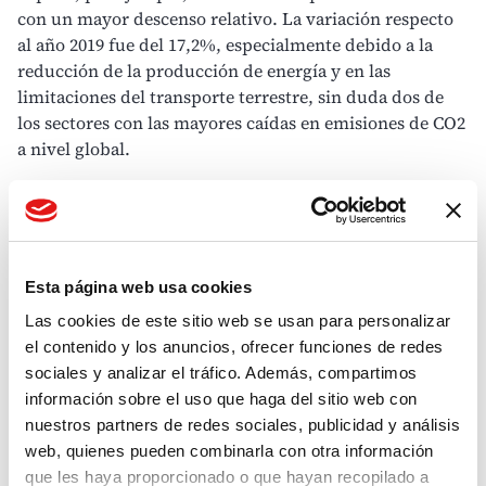
con un mayor descenso relativo. La variación respecto
al año 2019 fue del 17,2%, especialmente debido a la
reducción de la producción de energía y en las
limitaciones del transporte terrestre, sin duda dos de
los sectores con las mayores caídas en emisiones de CO2
a nivel global.
Sin embargo, a medida que las restricciones de la
pandemia se fueron relajando y la sociedad comenzó a
recuperar las rutinas de la vida pre-COVID los
niveles de
emisiones
volvieron a subir.
Esta página web usa cookies
Las cookies de este sitio web se usan para personalizar
¿Y el futuro? Proyecciones de emisiones de CO2 en
la UE hasta 2050
el contenido y los anuncios, ofrecer funciones de redes
sociales y analizar el tráfico. Además, compartimos
El planeta se enfrenta a una
crisis climática
de gran
información sobre el uso que haga del sitio web con
envergadura a la que necesitamos hacer frente. En este
nuestros partners de redes sociales, publicidad y análisis
sentido, se vuelve indispensable que la sociedad adopte
web, quienes pueden combinarla con otra información
medidas orientadas a garantizar la reducción de
que les haya proporcionado o que hayan recopilado a