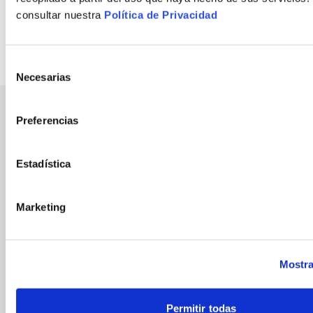
Categorías
consultar nuestra
Política de Privacidad
Ahorro Energético
Empresas
Selección
Necesarias
de
consentimiento
Related blogs
See all blogs
Preferencias
Estadística
Marketing
Mostra
Permitir todas