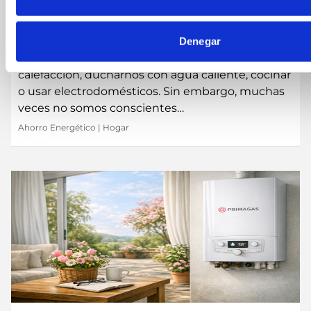
Curiosidades sobre el gas y la energía: lo que
(seguro) no sabías y te ayudará a ahorrar en casa
La energía está presente en casi todo lo que
Denegar
hacemos en nuestro día a día: encender la
calefacción, ducharnos con agua caliente, cocinar
o usar electrodomésticos. Sin embargo, muchas
veces no somos conscientes…
Ahorro Energético
|
Hogar