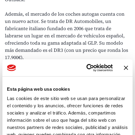
Además, el mercado de los coches autogas cuenta con
un nuevo actor. Se trata de DR Automobiles, un
fabricante italiano fundado en 2006 que trata de
labrarse un lugar en el mercado de vehículos español,
ofreciendo toda su gama adaptada al GLP. Su modelo
más demandado es el DR3 (con un precio que ronda los
17.900€).
Si quieres disfrutar de los beneficios del autogas pero
no te interesa invertir en un nuevo vehículo, debes
saber que también puedes
convertir tu coche
Esta página web usa cookies
convencional a autogas
. En España se contabilizan, en la
Las cookies de este sitio web se usan para personalizar
actualidad, más de 800 talleres transformadores de
el contenido y los anuncios, ofrecer funciones de redes
vehículos a GLP. El coste de la transformación puede
sociales y analizar el tráfico. Además, compartimos
variar en función del vehículo y del taller. Para que
información sobre el uso que haga del sitio web con
dispongas de una referencia, a nivel orientativo, el coste
nuestros partners de redes sociales, publicidad y análisis
de la conversión puede oscilar entre los 1.000 y los 3.000
web, quienes pueden combinarla con otra información