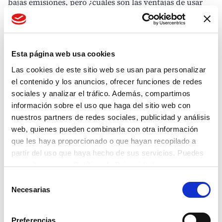
bajas emisiones, pero ¿cuáles son las ventajas de usar
este combustible para el transporte marítimo?
El GNL para el transporte es una solución eficaz y
sostenible para lograr los objetivos de
Esta página web usa cookies
descarbonización
a largo plazo de la UE y los objetivos
Las cookies de este sitio web se usan para personalizar
de emisiones de 2030 para las emisiones de vehículos
el contenido y los anuncios, ofrecer funciones de redes
pesados.
sociales y analizar el tráfico. Además, compartimos
El GNL puede abastecer de suficiente energía a un barco
información sobre el uso que haga del sitio web con
para que funcione correctamente y pueda realizar el
nuestros partners de redes sociales, publicidad y análisis
trayecto que precise.
web, quienes pueden combinarla con otra información
El GNL permite cumplir el límite de azufre en el
que les haya proporcionado o que hayan recopilado a
combustible de buques implementado por
partir del uso que haya hecho de sus servicios. Puedes
la Organización Marítima Internacional (OMI) en enero
consultar nuestra
Política de Privacidad
de 2020. Este nuevo límite supone una reducción del
77% de las emisiones totales de óxidos de azufre
Selección
Necesarias
producidas por los buques.
de
El uso del GNL en el transporte marítimo contribuye a
consentimiento
prevenir la lluvia ácida y la acidificación de los océanos,
Preferencias