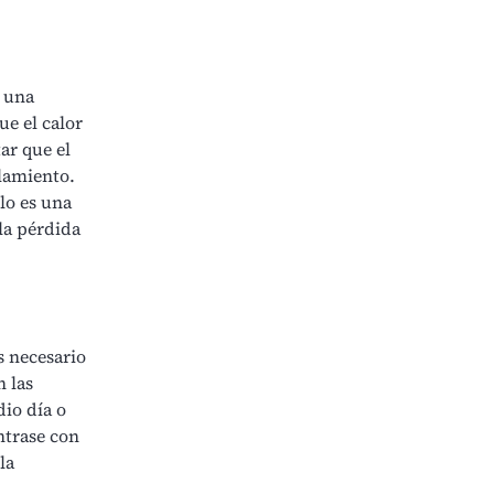
e una
ue el calor
ar que el
slamiento.
elo es una
 la pérdida
s necesario
n las
dio día o
ntrase con
la