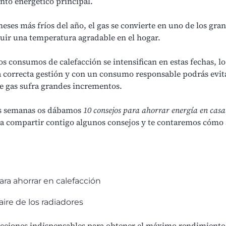
nto energético principal.
meses más fríos del año, el gas se convierte en uno de los gra
guir una
temperatura agradable en el hogar
.
los
consumos de calefacción
se intensifican en estas fechas, lo
 correcta gestión y con un consumo responsable podrás evit
e gas
sufra grandes incrementos.
as semanas os dábamos
10 consejos para ahorrar energía en casa
a compartir contigo algunos consejos y te contaremos cómo 
ara ahorrar en calefacción
 aire de los radiadores
acciones indispensables para obtener el máximo rendimiento