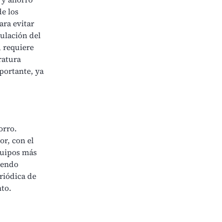
e los
ara evitar
ulación del
, requiere
ratura
portante, ya
orro.
r, con el
quipos más
iendo
riódica de
nto.