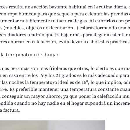
es resulta una acción bastante habitual en la rutina diaria, 
con ropa húmeda para que seque o para calentar las prendas 
umentar notablemente tu factura de gas. Al cubrirlos con p
os (muebles, objetos de decoración…) estarás formando una 
s radiadores tendrán que trabajar más para llegar a calentar e
eres ahorrar en calefacción, evita llevar a cabo estas prácticas
a la temperatura del hogar
nas personas son más frioleras que otras, lo cierto es que
ma
 en casa
entre los 19 y los 21 grados es lo más adecuado par
r las noches la temperatura ideal es de 16º, lo que implica, a
13%. Es preferible mantener una temperatura constante cuan
a conseguir un mayor ahorro, ya que poner la calefacción muy
endida cuando no hay nadie en el hogar supondrá un increm
a factura.