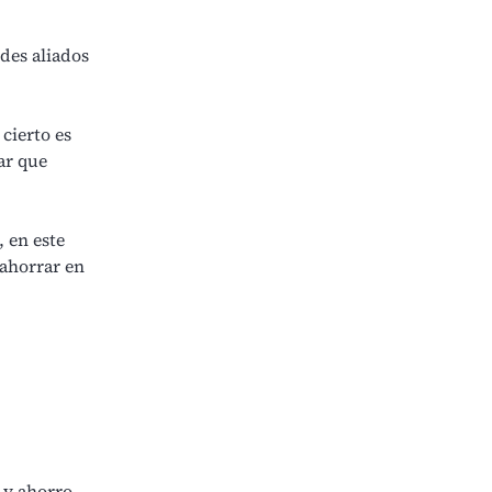
ndes aliados
 cierto es
ar que
, en este
ahorrar en
 y ahorro