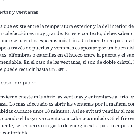
uertas y ventanas
a que existe entre la temperatura exterior y la del interior d
n calefacción es muy grande. En este contexto, debes saber q
andirse hacia los espacios más fríos. Un buen truco para evit
cape a través de puertas y ventanas es apostar por un buen ai
es, alfombras o esterillas en el hueco entre la puerta y el su
endable. En el caso de las ventanas, si son de doble cristal,
se puede reducir hasta un 50%.
la casa temprano
invierno
cueste más abrir las ventanas y enfrentarse al frío, e
 casa. Lo más adecuado es abrir las ventanas por la mañana co
ubidas durante unos 10 minutos. Así se evitará ventilar al me
, cuando el hogar ya cuenta con calor acumulado. Si el frío e
aliente, se requerirá un gasto de energía extra para recuperar 
 confortable.