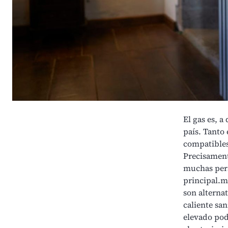
El gas es, a
país. Tanto 
compatibles 
Precisament
muchas pers
principal.má
son alterna
caliente san
elevado pod