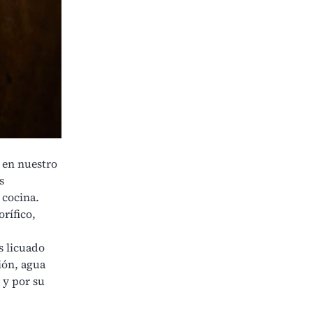
 en nuestro
s
 cocina.
rífico,
s licuado
ión, agua
 y por su