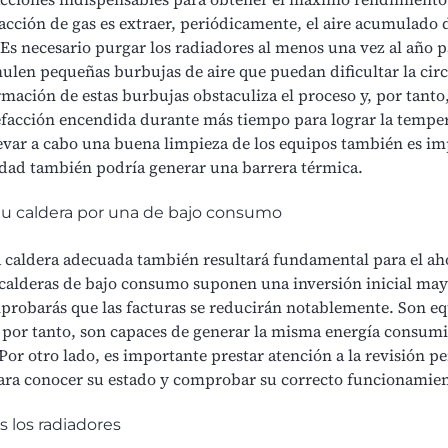
acción de gas
es extraer, periódicamente, el aire acumulado d
 Es necesario purgar los radiadores al menos una vez al año p
ulen pequeñas burbujas de aire que puedan dificultar la circ
rmación de estas burbujas obstaculiza el proceso y, por tanto
lefacción encendida durante más tiempo para lograr la tempe
evar a cabo una
buena limpieza de los equipos
también es im
edad también podría generar una barrera térmica.
tu caldera por una de bajo consumo
a caldera adecuada también resultará fundamental para el ah
calderas de bajo consumo
suponen una inversión inicial mayo
probarás que
las facturas se reducirán notablemente
. Son e
y, por tanto, son capaces de generar la misma energía consum
Por otro lado, es importante prestar atención a la revisión pe
para conocer su estado y comprobar su correcto funcionamie
s los radiadores