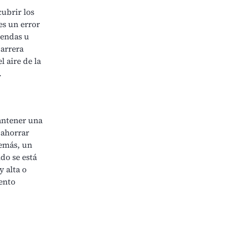
cubrir los
es un error
rendas u
barrera
l aire de la
.
ntener una
a
ahorrar
demás, un
do se está
 alta o
ento