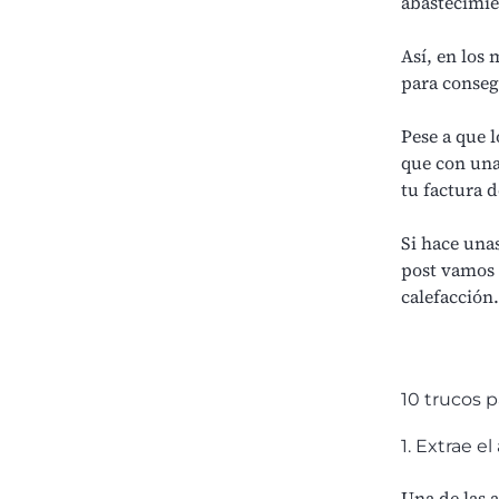
abastecimie
Así, en los 
para conse
Pese a que 
que con una
tu
factura d
Si hace un
post vamos 
calefacción.
10 trucos p
1. Extrae el
Una de las 