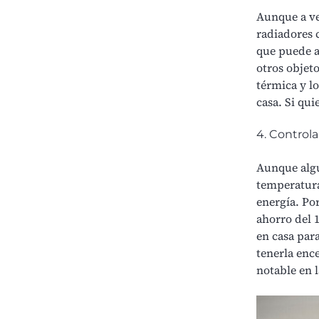
Aunque a vec
radiadores 
que puede a
otros objet
térmica y lo
casa. Si qui
4. Control
Aunque algu
temperatura
energía
. Po
ahorro del 
en casa par
tenerla enc
notable en l