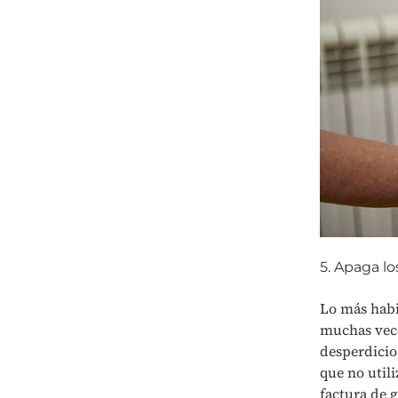
5. Apaga lo
Lo más habi
muchas vece
desperdicio
que no util
factura de g