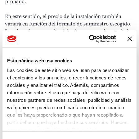
propano.
En este sentido, el precio de la instalación también
variará en función del formato de suministro escogido.
Por ejemplo, con un depósito de propano el coste de la
instalación se sitúa aproximadamente entre 1.500 y
2.500€, mientras que, con bombonas de 35 kg, el coste
ronda los 700 y 900€. Sin embargo, se trata de una
estimación de costes ya que estos dependerán de las
Esta página web usa cookies
características propias de cada instalación.
Las cookies de este sitio web se usan para personalizar
el contenido y los anuncios, ofrecer funciones de redes
A pesar de ello, lo que sí está claro es que el gas propano
sociales y analizar el tráfico. Además, compartimos
puede ser tu gran aliado para que tus facturas
información sobre el uso que haga del sitio web con
energéticas se vean notablemente reducidas.
nuestros partners de redes sociales, publicidad y análisis
Compruébalo utilizando nuestra calculadora de ahorro
web, quienes pueden combinarla con otra información
energético.
que les haya proporcionado o que hayan recopilado a
partir del uso que haya hecho de sus servicios. Puedes
Calcular mi ahorro
consultar nuestra
Política de Privacidad