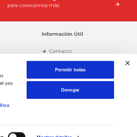
para conocernos más
Información Útil
Contacto
Preguntas frecuentes
Permitir todas
Blog
er
el uso
Acceso clientes
Denegar
ítica
Hola ¿Cómo puedo ayudarte?
ng