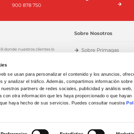
900 878 750
Sobre Nosotros
lí donde nuestros clientes lo
Sobre Primagas
a transición energética, de
Nuestro impacto
 acceso a energías con menor
ies
Sostenibilidad
web se usan para personalizar el contenido y los anuncios, ofrec
s y analizar el tráfico. Además, compartimos información sobre 
Sobre SHV Energy
 nuestros partners de redes sociales, publicidad y análisis web,
Trabaja con nosotros
 con otra información que les haya proporcionado o que hayan
so que haya hecho de sus servicios. Puedes consultar nuestra
Pol
Colaboradores
Preferencias
Estadística
Marketi