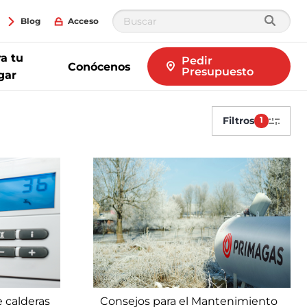
Blog
Acceso
a tu
Pedir
Conócenos
Presupuesto
gar
Filtros
1
e calderas
Consejos para el Mantenimiento