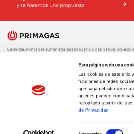
y te haremos una propuesta
Cada día, Primagas suministra gas propano y gas natural licuado al
necesitan, aún en los sitios más alejados. Estamos implicados con l
forma que las personas que residen en zonas no urbanas tengan
Esta página web usa cook
impacto ambiental.
Las cookies de este sitio 
funciones de redes sociale
Síguenos
que haga del sitio web con
quienes pueden combinarla
Instagram
Facebook
Twitter
Youtube
Linkedin
recopilado a partir del u
de Privacidad
Selección
Necesarias