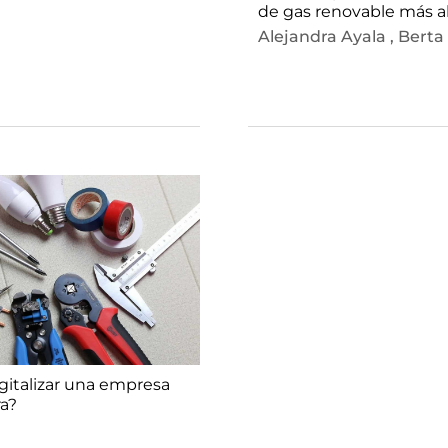
de gas renovable más al
2040
Alejandra Ayala
,
Berta
italizar una empresa
ra?