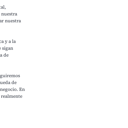
al,
 nuestra
ar nuestra
a y a la
e sigan
a de
eguiremos
queda de
 negocio. En
s realmente