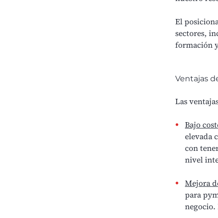
El posicion
sectores, in
formación y
Ventajas d
Las ventaja
Bajo cost
elevada c
con tener
nivel int
Mejora de
para pyme
negocio.