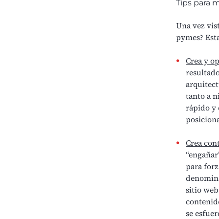
Tips para 
Una vez vis
pymes? Esta
Crea y op
resultad
arquitec
tanto a 
rápido y 
posiciona
Crea con
“engañar
para forz
denomina
sitio web
contenido
se esfuer