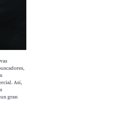
evas
buscadores,
an
rcial. Así,
s
 un gran