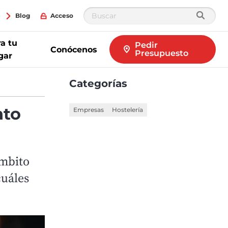
Blog
Acceso
a tu
Pedir
Conócenos
Presupuesto
gar
Categorías
nto
Empresas
Hostelería
ámbito
cuáles