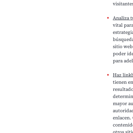
visitante
Analiza 
vital pa
estrategi
búsqueda
sitio we
poder ide
para adel
Haz link
tienen en
resultado
determin
mayor au
autoridad
enlacen. 
contenido
otros si