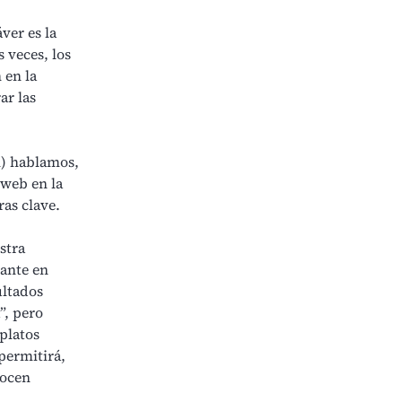
ver es la
 veces, los
 en la
ar las
) hablamos,
 web en la
ras clave.
stra
rante
en
ultados
”, pero
platos
permitirá,
nocen