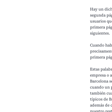
Hay un dicho
segunda pági
usuarios qu
primera pág
siguientes.
Cuando hab
precisament
primera pág
Estas palabr
empresa o a
Barcelona s
cuando un p
también cua
típicos de 
además de c
nuestro res