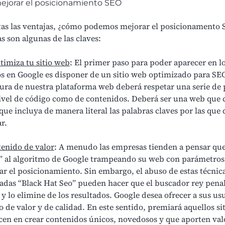
mejorar el posicionamiento SEO
tas las ventajas, ¿cómo podemos mejorar el posicionamento 
s son algunas de las claves:
timiza tu sitio web
: El primer paso para poder aparecer en l
os en Google es disponer de un sitio web optimizado para SE
tura de nuestra plataforma web deberá respetar una serie de
nivel de código como de contenidos. Deberá ser una web que 
que incluya de manera literal las palabras claves por las qu
r.
tenido de valor
: A menudo las empresas tienden a pensar qu
” al algoritmo de Google trampeando su web con parámetros
ar el posicionamiento. Sin embargo, el abuso de estas técnic
das “Black Hat Seo” pueden hacer que el buscador rey penal
 y lo elimine de los resultados. Google desea ofrecer a sus us
 de valor y de calidad. En este sentido, premiará aquellos si
cen en crear contenidos únicos, novedosos y que aporten valo