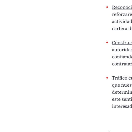
Reconoci
reforzar
actividad
cartera d
Construcc
autoridad
confiand
contratar
Tráfico c
que nuest
determina
este sent
interesa