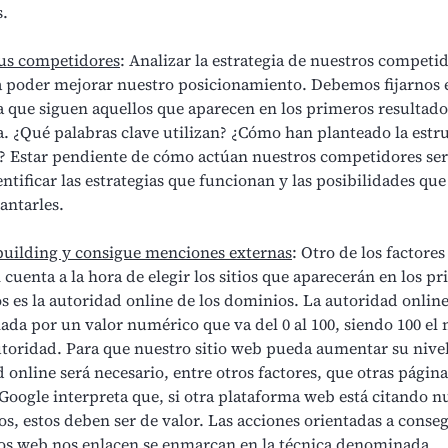
s.
tus competidores
: Analizar la estrategia de nuestros competid
ra poder mejorar nuestro posicionamiento. Debemos fijarnos 
a que siguen aquellos que aparecen en los primeros resultado
. ¿Qué palabras clave utilizan? ¿Cómo han planteado la estr
b? Estar pendiente de cómo actúan nuestros competidores será
ntificar las estrategias que funcionan y las posibilidades qu
antarles.
building y consigue menciones externas
: Otro de los factore
 cuenta a la hora de elegir los sitios que aparecerán en los p
s es la autoridad online de los dominios. La autoridad onlin
ada por un valor numérico que va del 0 al 100, siendo 100 el
toridad. Para que nuestro sitio web pueda aumentar su nive
 online será necesario, entre otros factores, que otras págin
Google interpreta que, si otra plataforma web está citando n
s, estos deben ser de valor. Las acciones orientadas a conse
tios web nos enlacen se enmarcan en la técnica denominada