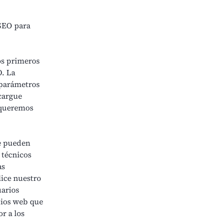
SEO para
os primeros
O. La
 parámetros
cargue
e queremos
e pueden
 técnicos
as
ice nuestro
uarios
tios web que
r a los