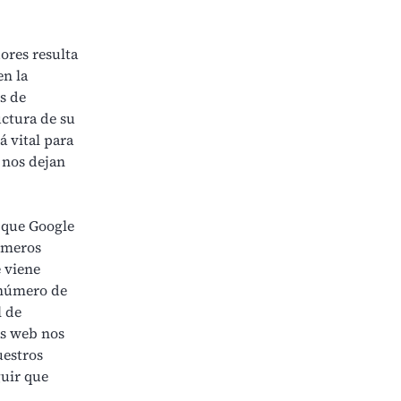
ores resulta
en la
s de
uctura de su
 vital para
e nos dejan
s que Google
rimeros
e viene
 número de
l de
as web nos
uestros
guir que