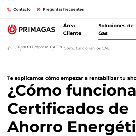
Contacto
Preguntas frecuentes
Área
Soluciones de
Cliente
Gas
Para tu Empresa
CAE´s
Como funcionan los CAE
Pasos a seguir
Empresa de gas | Distribuidora de Propano, Biopropano y GNL | Prim
Gas para empresas: proveedor de gas para tu negocio | Primagas
CAEs
Te explicamos cómo empezar a rentabilizar tu aho
¿Cómo funciona
Certificados de
Ahorro Energét