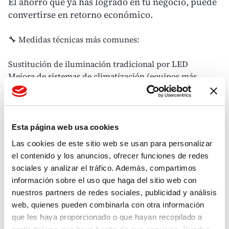
El ahorro que ya has logrado en tu negocio, puede
convertirse en retorno económico.
🔧 Medidas técnicas más comunes:
Sustitución de iluminación tradicional por LED
Mejora de sistemas de climatización (equipos más
eficientes, aerotermia, bombas de calor)
Aislamiento térmico de instalaciones, tuberías o
envolvente
Renovación de equipos industriales por otros de menor
Esta página web usa cookies
consumo
Las cookies de este sitio web se usan para personalizar
Optimización de procesos térmicos (muy habitual en
el contenido y los anuncios, ofrecer funciones de redes
industria)
sociales y analizar el tráfico. Además, compartimos
información sobre el uso que haga del sitio web con
La equivalencia es muy sencilla:
nuestros partners de redes sociales, publicidad y análisis
1 CAE = 1 kWh de energía final ahorrada
web, quienes pueden combinarla con otra información
que les haya proporcionado o que hayan recopilado a
Si una empresa ha reducido, por ejemplo, 10.000